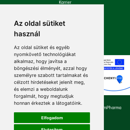
Karrier
Cégadatok
Az oldal sütiket
Iparági engedélyek
használ
Mellékhatás bejelentése
Az oldal sütiket és egyéb
nyomkövető technológiákat
alkalmaz, hogy javítsa a
böngészési élményét, azzal hogy
személyre szabott tartalmakat és
célzott hirdetéseket jelenít meg,
és elemzi a weboldalunk
forgalmát, hogy megtudjuk
honnan érkeztek a látogatóink.
Copyright 2026 - Minden jog fenntartva. ExtractumPharma
Zrt.
Elfogadom
Impresszum
Elutasítom