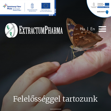
Hu
|
En
Felelősséggel tartozunk