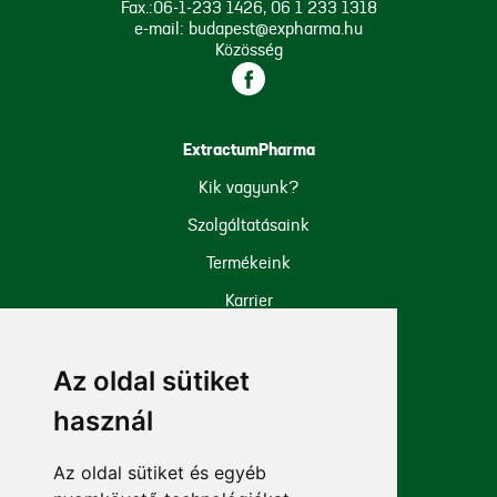
Fax.:06-1-233 1426, 06 1 233 1318
e-mail: budapest@expharma.hu
Közösség
ExtractumPharma
Kik vagyunk?
Szolgáltatásaink
Termékeink
Karrier
Cégadatok
Az oldal sütiket
Iparági engedélyek
használ
Mellékhatás bejelentése
Az oldal sütiket és egyéb