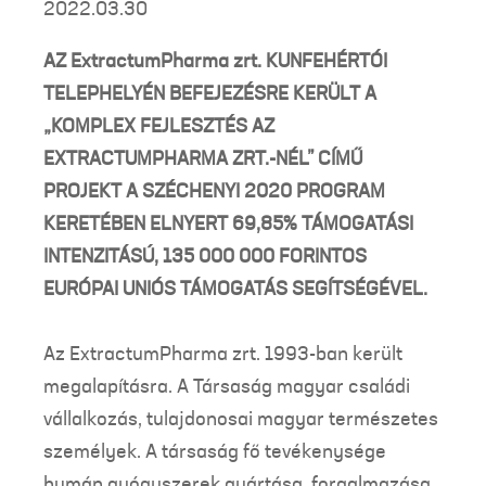
2022.03.30
AZ ExtractumPharma zrt. KUNFEHÉRTÓI
TELEPHELYÉN BEFEJEZÉSRE KERÜLT A
„KOMPLEX FEJLESZTÉS AZ
EXTRACTUMPHARMA ZRT.-NÉL” CÍMŰ
PROJEKT A SZÉCHENYI 2020 PROGRAM
KERETÉBEN ELNYERT 69,85% TÁMOGATÁSI
INTENZITÁSÚ, 135 000 000 FORINTOS
EURÓPAI UNIÓS TÁMOGATÁS SEGÍTSÉGÉVEL.
Az ExtractumPharma zrt. 1993-ban került
megalapításra. A Társaság magyar családi
vállalkozás, tulajdonosai magyar természetes
személyek. A társaság fő tevékenysége
humán gyógyszerek gyártása, forgalmazása,