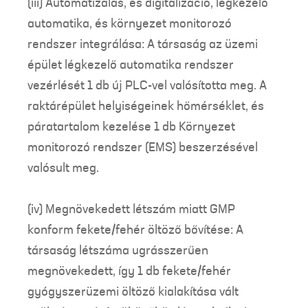
(iii) Automatizálás, és digitalizáció, légkezelő
automatika, és környezet monitorozó
rendszer integrálása: A társaság az üzemi
épület légkezelő automatika rendszer
vezérlését 1 db új PLC-vel valósította meg. A
raktárépület helyiségeinek hőmérséklet, és
páratartalom kezelése 1 db Környezet
monitorozó rendszer (EMS) beszerzésével
valósult meg.
(iv) Megnövekedett létszám miatt GMP
konform fekete/fehér öltöző bővítése: A
társaság létszáma ugrásszerűen
megnövekedett, így 1 db fekete/fehér
gyógyszerüzemi öltöző kialakítása vált