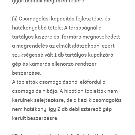
gyártásának megteremtésére.
(ii) Csomagolási kapacitás fejlesztése, és
hatékonyabbá tétele: A társaságnál a
tartályos kiszerelési formára megnövekedett
a megrendelés az elmúlt időszakban, ezért
szükségessé vált 1 db tartályos kupakzáró
gép és kamerás ellenőrző rendszer
beszerzése.
A tabletták csomagolásánál előfordul a
csomagolás hibája. A hibátlan tabletták nem
kerülnek selejtezésre, de a kézi kicsomagolás
nem hatékony, így 2 db debliszterező gép
került beszerzésre.