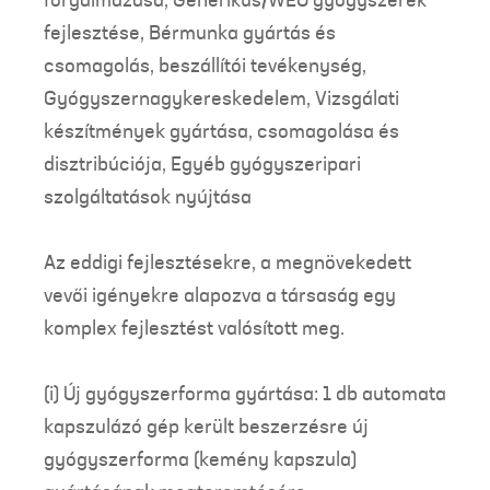
forgalmazása, Generikus/WEU gyógyszerek
fejlesztése, Bérmunka gyártás és
csomagolás, beszállítói tevékenység,
Gyógyszernagykereskedelem, Vizsgálati
készítmények gyártása, csomagolása és
disztribúciója, Egyéb gyógyszeripari
szolgáltatások nyújtása
Az eddigi fejlesztésekre, a megnövekedett
vevői igényekre alapozva a társaság egy
komplex fejlesztést valósított meg.
(i) Új gyógyszerforma gyártása: 1 db automata
kapszulázó gép került beszerzésre új
gyógyszerforma (kemény kapszula)