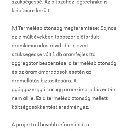
szükségessé. Az öltözőhöz légtechnika is
kiépítésre került.
(v) Termelésbiztonság megteremtése: Sajnos
az elmúlt években többször előfordult
áramkimaradás rövid időre, ezért
szükségessé vált 1 db áramfejlesztő
aggregátor beszerzése, a termelésbiztonság,
és az áramkimaradások esetén az
áramellátás biztosítására. A
gyógyszergyártás így áramkimaradás estén
nem áll le. Ez a termelésbiztonság mellett
költségcsökkentést eredményez.
A projektről bővebb információt a