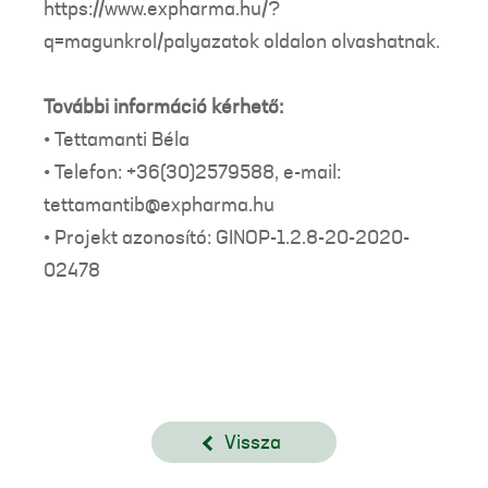
https://www.expharma.hu/?
q=magunkrol/palyazatok oldalon olvashatnak.
További információ kérhető:
• Tettamanti Béla
• Telefon: +36(30)2579588, e-mail:
tettamantib@expharma.hu
• Projekt azonosító: GINOP-1.2.8-20-2020-
02478
Vissza