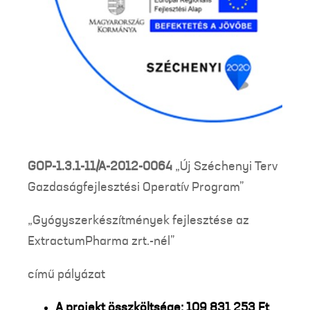
GOP-1.3.1-11/A-2012-0064
„Új Széchenyi Terv
Gazdaságfejlesztési Operatív Program”
„Gyógyszerkészítmények fejlesztése az
ExtractumPharma zrt.-nél”
című pályázat
A projekt összköltsége: 109 831 253 Ft