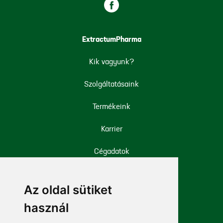
ExtractumPharma
Kik vagyunk?
Szolgáltatásaink
Termékeink
Karrier
Cégadatok
Iparági engedélyek
Az oldal sütiket
Mellékhatás bejelentése
használ