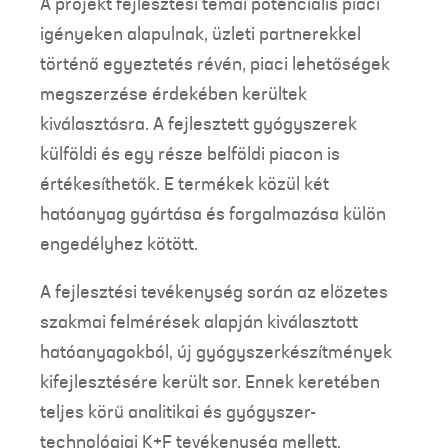
A projekt fejlesztési témái potenciális piaci
igényeken alapulnak, üzleti partnerekkel
történő egyeztetés révén, piaci lehetőségek
megszerzése érdekében kerültek
kiválasztásra. A fejlesztett gyógyszerek
külföldi és egy része belföldi piacon is
értékesíthetők. E termékek közül két
hatóanyag gyártása és forgalmazása külön
engedélyhez kötött.
A fejlesztési tevékenység során az előzetes
szakmai felmérések alapján kiválasztott
hatóanyagokból, új gyógyszerkészítmények
kifejlesztésére került sor. Ennek keretében
teljes körű analitikai és gyógyszer-
technológiai K+F tevékenység mellett,