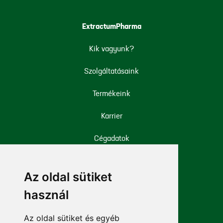
ExtractumPharma
Kik vagyunk?
Szolgáltatásaink
Termékeink
Karrier
Cégadatok
Iparági engedélyek
Az oldal sütiket
Mellékhatás bejelentése
használ
Az oldal sütiket és egyéb