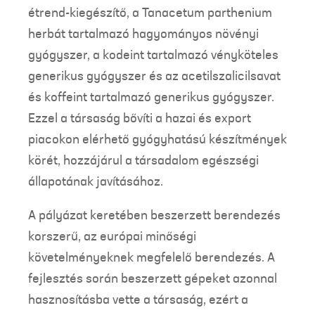
étrend-kiegészítő, a Tanacetum parthenium
herbát tartalmazó hagyományos növényi
gyógyszer, a kodeint tartalmazó vényköteles
generikus gyógyszer és az acetilszalicilsavat
és koffeint tartalmazó generikus gyógyszer.
Ezzel a társaság bővíti a hazai és export
piacokon elérhető gyógyhatású készítmények
körét, hozzájárul a társadalom egészségi
állapotának javításához.
A pályázat keretében beszerzett berendezés
korszerű, az európai minőségi
követelményeknek megfelelő berendezés. A
fejlesztés során beszerzett gépeket azonnal
hasznosításba vette a társaság, ezért a