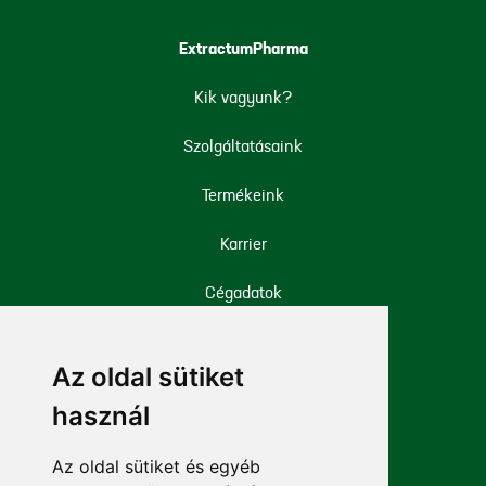
ExtractumPharma
Kik vagyunk?
Szolgáltatásaink
Termékeink
Karrier
Cégadatok
Iparági engedélyek
Az oldal sütiket
Mellékhatás bejelentése
használ
Az oldal sütiket és egyéb