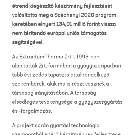
étrend kiegészítő készítmény fejlesztését
valósította meg a Széchenyi 2020 program
keretében elnyert 134,01 millió forint vissza
nem térítendő európai uniós támogatás
segítségével.
Az ExtractumPharma Zrt-t 1993-ban
alapították Zrt. formában a gyógyszeriparban
több évtizedes tapasztalattal rendelkező
szakemberek, akik ma is részt vesznek a
társaság irányításában. A társaság
elsődleges tevékenysége a gyógyszergyártás
és -forgalmazás.
A projekt során gyártási technológiai
szempontból eltérő készítmények fejlesztése