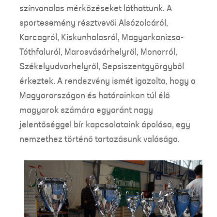
színvonalas mérkőzéseket láthattunk. A
sportesemény résztvevői Alsózolcáról,
Karcagról, Kiskunhalasról, Magyarkanizsa-
Tóthfaluról, Marosvásárhelyről, Monorról,
Székelyudvarhelyről, Sepsiszentgyörgyből
érkeztek. A rendezvény ismét igazolta, hogy a
Magyarországon és határainkon túl élő
magyarok számára egyaránt nagy
jelentőséggel bír kapcsolataink ápolása, egy
nemzethez történő tartozásunk valósága.