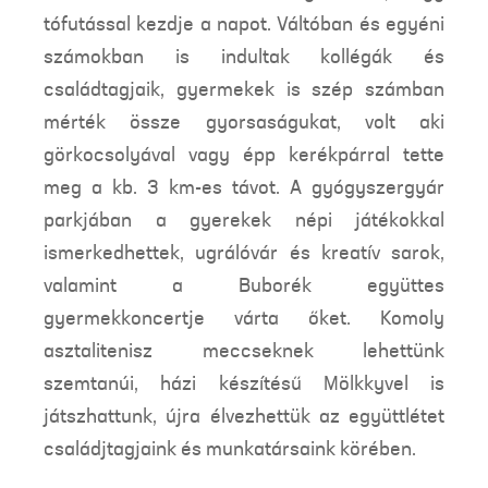
tófutással kezdje a napot. Váltóban és egyéni
számokban is indultak kollégák és
családtagjaik, gyermekek is szép számban
mérték össze gyorsaságukat, volt aki
görkocsolyával vagy épp kerékpárral tette
meg a kb. 3 km-es távot. A gyógyszergyár
parkjában a gyerekek népi játékokkal
ismerkedhettek, ugrálóvár és kreatív sarok,
valamint a Buborék együttes
gyermekkoncertje várta őket. Komoly
asztalitenisz meccseknek lehettünk
szemtanúi, házi készítésű Mölkkyvel is
játszhattunk, újra élvezhettük az együttlétet
családjtagjaink és munkatársaink körében.